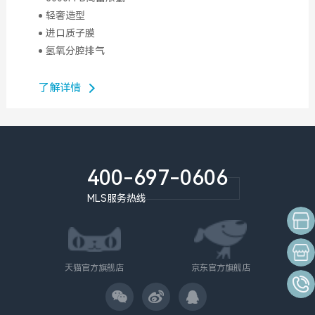
轻奢造型
进口质子膜
氢氧分腔排气
了解详情
400-697-0606
MLS服务热线
京东旗
天猫专
天猫官方旗舰店
京东官方旗舰店
400-6